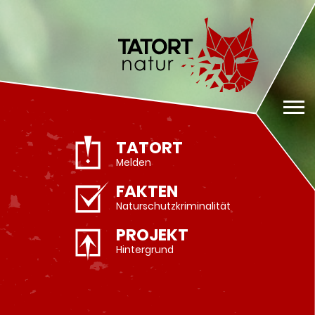
TATORT
Navigation
überspringen
Melden
FAKTEN
Naturschutzkriminalität
PROJEKT
Hintergrund