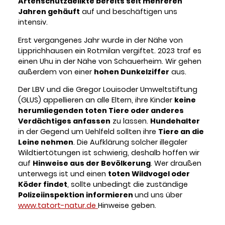
Artenschutzdelikte bereits seit mehreren
Jahren gehäuft
auf und beschäftigen uns
intensiv.
Erst vergangenes Jahr wurde in der Nähe von
Lipprichhausen ein Rotmilan vergiftet. 2023 traf es
einen Uhu in der Nähe von Schauerheim. Wir gehen
außerdem von einer
hohen Dunkelziffer
aus.
Der LBV und die Gregor Louisoder Umweltstiftung
(GLUS) appellieren an alle Eltern, ihre Kinder
keine
herumliegenden toten Tiere oder anderes
Verdächtiges anfassen
zu lassen.
Hundehalter
in der Gegend um Uehlfeld sollten ihre
Tiere an die
Leine nehmen
. Die Aufklärung solcher illegaler
Wildtiertötungen ist schwierig, deshalb hoffen wir
auf
Hinweise aus der Bevölkerung
. Wer draußen
unterwegs ist und einen
toten Wildvogel oder
Köder findet
, sollte unbedingt die zuständige
Polizeiinspektion informieren
und uns über
www.tatort-natur.de
Hinweise geben.