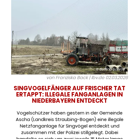
© Bettina Schröfl
von Franziska Back | lbv.de
02.03.2026
SINGVOGELFÄNGER AUF FRISCHER TAT
ERTAPPT: ILLEGALE FANGANLAGEN IN
NIEDERBAYERN ENTDECKT
Vogelschützer haben gestern in der Gemeinde
Ascha (Landkreis Straubing-Bogen) eine illegale
Netzfanganlage für Singvögel entdeckt und
zusammen mit der Polizei stillgelegt. Dabei
handelte es sich um zwei jeweils 15 Meter lange