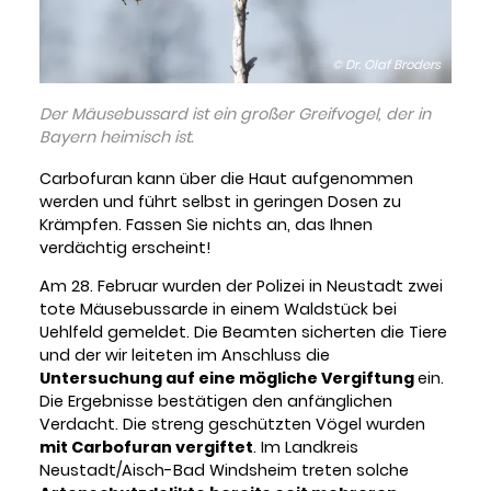
© Dr. Olaf Broders
Der Mäusebussard ist ein großer Greifvogel, der in
Bayern heimisch ist.
Carbofuran kann über die Haut aufgenommen
werden und führt selbst in geringen Dosen zu
Krämpfen. Fassen Sie nichts an, das Ihnen
verdächtig erscheint!
Am 28. Februar wurden der Polizei in Neustadt zwei
tote Mäusebussarde in einem Waldstück bei
Uehlfeld gemeldet. Die Beamten sicherten die Tiere
und der wir leiteten im Anschluss die
Untersuchung auf eine mögliche Vergiftung
ein.
Die Ergebnisse bestätigen den anfänglichen
Verdacht. Die streng geschützten Vögel wurden
mit Carbofuran vergiftet
. Im Landkreis
Neustadt/Aisch-Bad Windsheim treten solche