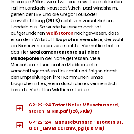
In einigen Fällen, wie etwa einem weiteren aktuellen
Fall im Landkreis Neustadt/Aisch-Bad Windsheim,
gehen der LBV und die Gregor Louisoder
Umweltstiftung (GLUS) nicht von vorsätzlichem
Handeln aus. So wurde bei einem dort tot
aufgefundenen
Weißstorch
nachgewiesen, dass
er an dem Wirkstoff
Ibuprofen
verendete, der wohl
ein Nierenversagen verursachte. Vermutlich hatte
das Tier
Medikamentenreste auf einer
Mülldeponie
in der Nähe gefressen. Viele
Menschen entsorgen ihre Medikamente
vorschriftsgemäß im Hausmüll und folgen damit
den Empfehlungen ihrer Kommunen. Umso
tragischer ist es, wenn durch dieses vermeintlich
korrekte Verhalten Wildtiere sterben.
GP-22-24 Tatort Natur Mäusebussard,
Storch, Milan.pdf
(128,5 KiB)
GP-22-24_Maeusebussard - Broders Dr.
Olaf _LBV Bildarchiv.jpg
(6,0 MiB)