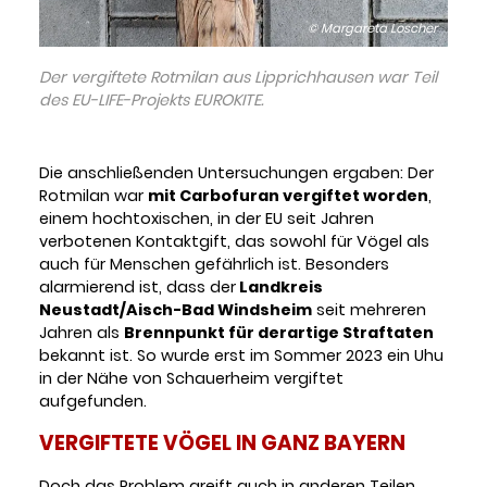
© Margareta Loscher
Der vergiftete Rotmilan aus Lipprichhausen war Teil
des EU-LIFE-Projekts EUROKITE.
Die anschließenden Untersuchungen ergaben: Der
Rotmilan war
mit Carbofuran vergiftet worden
,
einem hochtoxischen, in der EU seit Jahren
verbotenen Kontaktgift, das sowohl für Vögel als
auch für Menschen gefährlich ist. Besonders
alarmierend ist, dass der
Landkreis
Neustadt/Aisch-Bad Windsheim
seit mehreren
Jahren als
Brennpunkt für derartige Straftaten
bekannt ist. So wurde erst im Sommer 2023 ein Uhu
in der Nähe von Schauerheim vergiftet
aufgefunden.
VERGIFTETE VÖGEL IN GANZ BAYERN
Doch das Problem greift auch in anderen Teilen