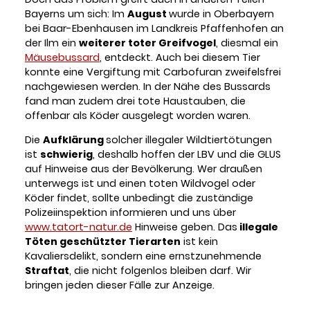
Bayerns um sich: Im
August
wurde in Oberbayern
bei Baar-Ebenhausen im Landkreis Pfaffenhofen an
der Ilm ein
weiterer toter Greifvogel
, diesmal ein
Mäusebussard
, entdeckt. Auch bei diesem Tier
konnte eine Vergiftung mit Carbofuran zweifelsfrei
nachgewiesen werden. In der Nähe des Bussards
fand man zudem drei tote Haustauben, die
offenbar als Köder ausgelegt worden waren.
Die
Aufklärung
solcher illegaler Wildtiertötungen
ist
schwierig
, deshalb hoffen der LBV und die GLUS
auf Hinweise aus der Bevölkerung. Wer draußen
unterwegs ist und einen toten Wildvogel oder
Köder findet, sollte unbedingt die zuständige
Polizeiinspektion informieren und uns über
www.tatort-natur.de
Hinweise geben.
Das
illegale
Töten geschützter Tierarten
ist kein
Kavaliersdelikt, sondern eine ernstzunehmende
Straftat
, die nicht folgenlos bleiben darf. Wir
bringen jeden dieser Fälle zur Anzeige.