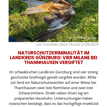
© UNB Günzburg
von Franziska Back | lbv.de
07.08.2026
NATURSCHUTZKRIMINALITÄT IM
LANDKREIS GÜNZBURG: VIER MILANE BEI
THANNHAUSEN VERGIFTET
Im schwäbischen Landkreis Günzburg sind vier streng
geschützte Greifvögel gezielt vergiftet worden. Mitte
Juli fand ein Naturschutzwächter auf einer Wiese bei
Thannhausen zwei tote Rotmilane und zwei tote
Schwarzmilane. Direkt neben ihnen lag ein
präpariertes Haushuhn. Untersuchungen haben
inzwischen bestätigt, dass es das hochgiftige Insektizid