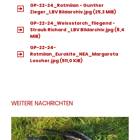
GP-22-24_Rotmilan - Gunther
Zieger_LBV Bildarchiv.jpg
(25,3 MiB)
GP-22-24_Weissstorch_fliegend -
Straub Richard _LBV Bildarchiv.jpg
(8,4
MiB)
GP-22-24-
Rotmilan_Eurokite_NEA_Margareta
Loscher.jpg
(511,0 KiB)
WEITERE NACHRICHTEN