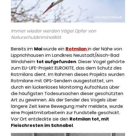
©Richard Straub
Immer wieder werden Vögel Opfer von
Naturschutzkriminalität.
Bereits im
Mai
wurde ein
Rotmilan
in der Nähe von
Lipprichhausen im Landkreis Neustadt/Aisch-Bad
Windsheim
tot aufgefunden
. Dieser Vogel gehörte
zum EU-LIFE-Projekt EUROKITE, das dem Schutz des
Rotmilans dient. Im Rahmen dieses Projekts wurden
Rotmilane mit GPS-Sendern ausgestattet, um
durch ein lückenloses Monitoring Aufschluss über
die häufigsten Todesursachen dieser geschützten
Art zu gewinnen. Als der Sender des Vogels über
längere Zeit keine Bewegung mehr meldete, wurde
eine Projektmitarbeiterin zur Fundstelle geschickt.
Vor Ort entdeckte sie den
Rotmilan tot, mit
Fleischresten im Schnabel
.