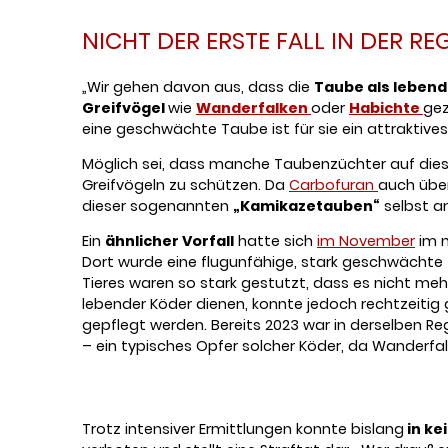
NICHT DER ERSTE FALL IN DER RE
„Wir gehen davon aus, dass die
Taube als lebend
Greifvögel
wie
Wanderfalken
oder
Habichte
gez
eine geschwächte Taube ist für sie ein attraktives Z
Möglich sei, dass manche Taubenzüchter auf diese 
Greifvögeln zu schützen. Da
Carbofuran
auch übe
dieser sogenannten
„Kamikazetauben“
selbst an
Ein
ähnlicher Vorfall
hatte sich
im November
im n
Dort wurde eine flugunfähige, stark geschwächt
Tieres waren so stark gestutzt, dass es nicht mehr
lebender Köder dienen, konnte jedoch rechtzeitig
gepflegt werden. Bereits 2023 war in derselben Re
– ein typisches Opfer solcher Köder, da Wanderfa
Trotz intensiver Ermittlungen konnte bislang
in ke