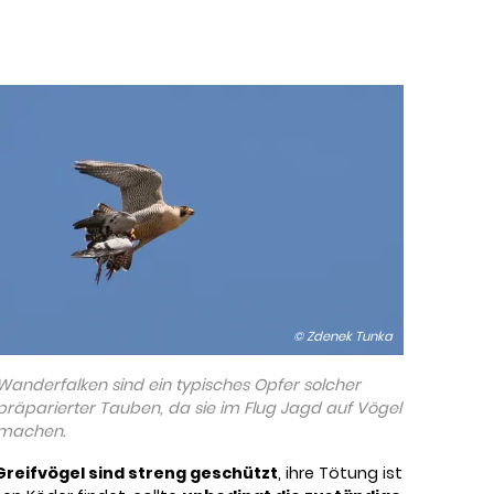
© Zdenek Tunka
Wanderfalken sind ein typisches Opfer solcher
präparierter Tauben, da sie im Flug Jagd auf Vögel
machen.
Greifvögel sind streng geschützt
, ihre Tötung ist