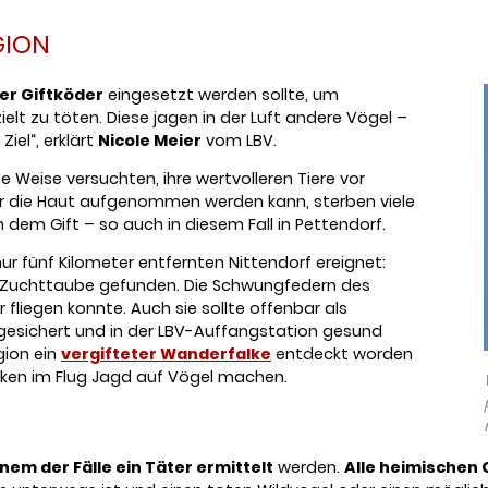
GION
er Giftköder
eingesetzt werden sollte, um
ielt zu töten. Diese jagen in der Luft andere Vögel –
iel“, erklärt
Nicole Meier
vom LBV.
Weise versuchten, ihre wertvolleren Tiere vor
r die Haut aufgenommen werden kann, sterben viele
 dem Gift – so auch in diesem Fall in Pettendorf.
ur fünf Kilometer entfernten Nittendorf ereignet:
e Zuchttaube gefunden. Die Schwungfedern des
 fliegen konnte. Auch sie sollte offenbar als
 gesichert und in der LBV-Auffangstation gesund
gion ein
vergifteter Wanderfalke
entdeckt worden
lken im Flug Jagd auf Vögel machen.
inem der Fälle ein Täter ermittelt
werden.
Alle heimischen 