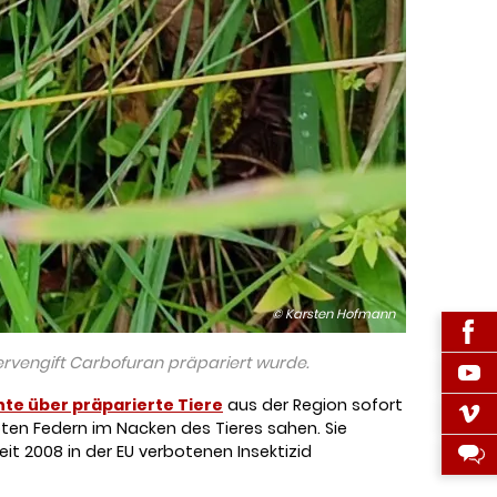
© Karsten Hofmann
ervengift Carbofuran präpariert wurde.
hte über präparierte Tiere
aus der Region sofort
rbten Federn im Nacken des Tieres sahen. Sie
it 2008 in der EU verbotenen Insektizid