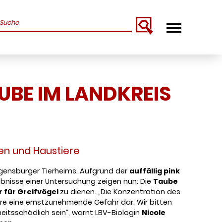
uchbegriffe
UBE IM LANDKREIS
hen und Haustiere
gensburger Tierheims. Aufgrund der
auffällig pink
ebnisse einer Untersuchung zeigen nun: Die
Taube
r für Greifvögel
zu dienen. „Die Konzentration des
ere eine ernstzunehmende Gefahr dar. Wir bitten
itsschädlich sein“, warnt LBV-Biologin
Nicole