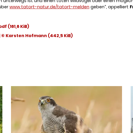
en unterwegs ist und einen toten Wildvogel oder einen möglich
über
www.tatort-natur.de/tatort-melden
geben“, appelliert
F
.pdf
(161,6 KiB)
| © Karsten Hofmann
(442,5 KiB)