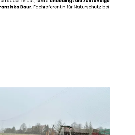
en Köder findet, sollte
unbedingt die zuständige
ranziska Baur
, Fachreferentin für Naturschutz bei