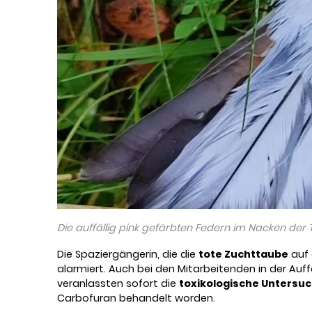
Die auffällig pink gefärbten Federn im Nacken der
Die Spaziergängerin, die die
tote Zuchttaube
auf 
alarmiert. Auch bei den Mitarbeitenden in der Auff
veranlassten sofort die
toxikologische Untersu
Carbofuran behandelt worden.