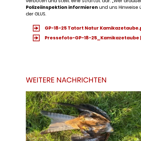
verboten und stellt eine Straftat dar. „Wer drauß
Polizeiinspektion informieren
und uns Hinweise 
der GLUS.
GP-18-25 Tatort Natur Kamikazetaube
Pressefoto-GP-18-25_Kamikazetaube 
WEITERE NACHRICHTEN