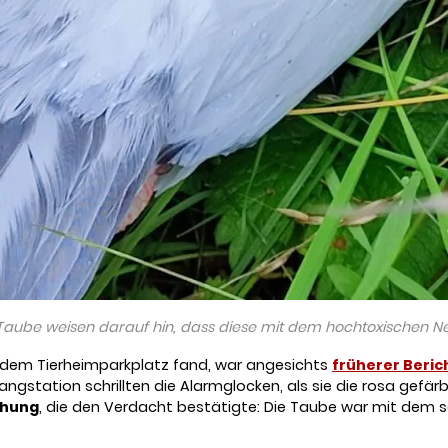
 Taube weisen darauf hin, dass diese mit dem hochtoxischen N
dem Tierheimparkplatz fand, war angesichts
früherer Beric
angstation schrillten die Alarmglocken, als sie die rosa gefä
chung
, die den Verdacht bestätigte: Die Taube war mit dem se