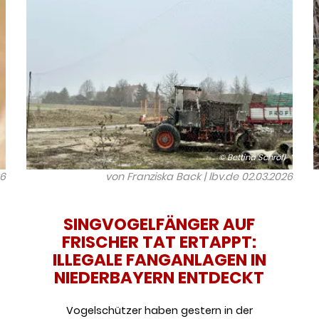
© Bettina Schröfl
26
von Franziska Back | lbv.de
02.03.2026
SINGVOGELFÄNGER AUF
FRISCHER TAT ERTAPPT:
ILLEGALE FANGANLAGEN IN
NIEDERBAYERN ENTDECKT
Vogelschützer haben gestern in der