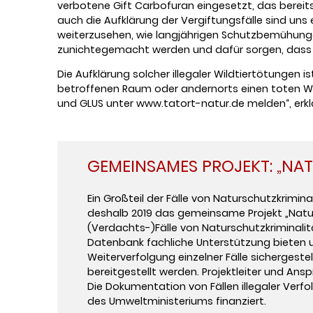
verbotene Gift Carbofuran eingesetzt, das bereits
auch die Aufklärung der Vergiftungsfälle sind uns 
weiterzusehen, wie langjährigen Schutzbemühungen
zunichtegemacht werden und dafür sorgen, dass sol
Die Aufklärung solcher illegaler Wildtiertötungen 
betroffenen Raum oder andernorts einen toten Wildv
und GLUS unter www.tatort-natur.de melden“, erklä
GEMEINSAMES PROJEKT: „NA
Ein Großteil der Fälle von Naturschutzkrimin
deshalb 2019 das gemeinsame Projekt „Natur
(Verdachts-)Fälle von Naturschutzkriminalitä
Datenbank fachliche Unterstützung bieten un
Weiterverfolgung einzelner Fälle sichergeste
bereitgestellt werden. Projektleiter und Ans
Die Dokumentation von Fällen illegaler Verf
des Umweltministeriums finanziert.