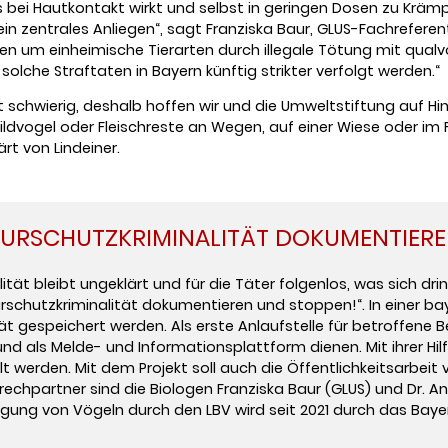
 bei Hautkontakt wirkt und selbst in geringen Dosen zu Krämpf
ein zentrales Anliegen“, sagt Franziska Baur, GLUS-Fachreferen
 um einheimische Tierarten durch illegale Tötung mit qualv
che Straftaten in Bayern künftig strikter verfolgt werden.“
ist schwierig, deshalb hoffen wir und die Umweltstiftung auf H
ogel oder Fleischreste an Wegen, auf einer Wiese oder im Feld
rt von Lindeiner.
TURSCHUTZKRIMINALITÄT DOKUMENTIERE
alität bleibt ungeklärt und für die Täter folgenlos, was sich 
schutzkriminalität dokumentieren und stoppen!“. In einer ba
t gespeichert werden. Als erste Anlaufstelle für betroffene Be
d als Melde- und Informationsplattform dienen. Mit ihrer Hilf
llt werden. Mit dem Projekt soll auch die Öffentlichkeitsarbei
prechpartner sind die Biologen Franziska Baur (GLUS) und Dr. An
olgung von Vögeln durch den LBV wird seit 2021 durch das Bay