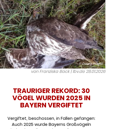
© Georg Hagel
von Franziska Back | lbv.de
28.01.2026
TRAURIGER REKORD: 30
VÖGEL WURDEN 2025 IN
BAYERN VERGIFTET
Vergiftet, beschossen, in Fallen gefangen:
Auch 2025 wurde Bayerns Großvögeln