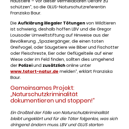
Haustiere – vor dieser vermeidbaren Gefahr zu
schützen“, so
die GLUS-Naturschutzreferentin
Franziska Baur.
Die
Aufklärung illegaler Tötungen
von Wildtieren
ist schwierig, deshalb hoffen LBV und die Gregor
Louisoder Umweltstiftung auf Hinweise aus der
Bevölkerung. „Spaziergänger, die einen toten
Greifvogel, oder Säugetiere wie Biber und Fischotter
oder Fleischreste, Eier oder Geflügelteile auf einer
Wiese oder im Feld finden, sollten dies umgehend
der
Polizei
und
zusätzlich
online unter
www.tatort-natur.de
melden“, erklärt Franziska
Baur.
Gemeinsames Projekt:
„Naturschutzkriminalität
dokumentieren und stoppen!“
Ein Großteil der Fälle von Naturschutzkriminalität
bleibt ungeklärt und für die Täter folgenlos, was sich
dringend ändern muss. LBV und GLUS starten