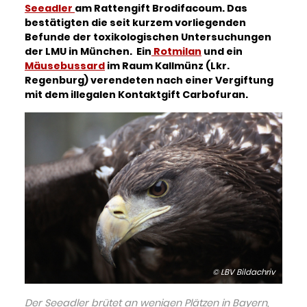
Seeadler
am Rattengift Brodifacoum. Das
bestätigten die seit kurzem vorliegenden
Befunde der toxikologischen Untersuchungen
der LMU in München. Ein
Rotmilan
und ein
Mäusebussard
im Raum Kallmünz (Lkr.
Regenburg) verendeten nach einer Vergiftung
mit dem illegalen Kontaktgift Carbofuran.
© LBV Bildachriv
Der Seeadler brütet an wenigen Plätzen in Bayern,