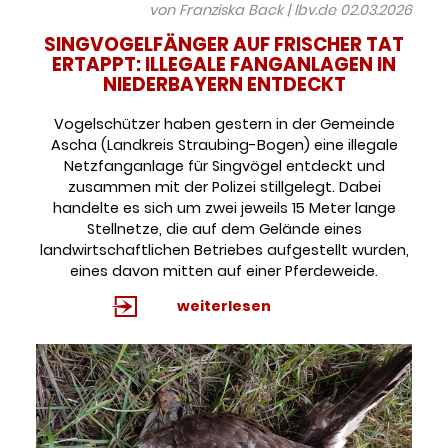
von Franziska Back | lbv.de
02.03.2026
SINGVOGELFÄNGER AUF FRISCHER TAT
ERTAPPT: ILLEGALE FANGANLAGEN IN
NIEDERBAYERN ENTDECKT
Vogelschützer haben gestern in der Gemeinde
Ascha (Landkreis Straubing-Bogen) eine illegale
Netzfanganlage für Singvögel entdeckt und
zusammen mit der Polizei stillgelegt. Dabei
handelte es sich um zwei jeweils 15 Meter lange
Stellnetze, die auf dem Gelände eines
landwirtschaftlichen Betriebes aufgestellt wurden,
eines davon mitten auf einer Pferdeweide.
weiterlesen