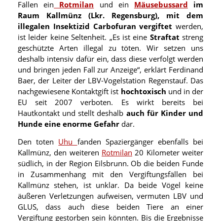
Fällen ein
Rotmilan
und ein
Mäusebussard
im
Raum Kallmünz (Lkr. Regensburg), mit dem
illegalen Insektizid Carbofuran vergiftet
werden,
ist leider keine Seltenheit. „Es ist eine
Straftat
streng
geschützte Arten illegal zu töten. Wir setzen uns
deshalb intensiv dafür ein, dass diese verfolgt werden
und bringen jeden Fall zur Anzeige“, erklärt Ferdinand
Baer, der Leiter der LBV-Vogelstation Regenstauf. Das
nachgewiesene Kontaktgift ist
hochtoxisch
und in der
EU seit 2007 verboten. Es wirkt bereits bei
Hautkontakt und stellt deshalb
auch für Kinder und
Hunde eine enorme Gefahr
dar.
Den toten
Uhu
fanden Spaziergänger ebenfalls bei
Kallmünz, den weiteren
Rotmilan
20 Kilometer weiter
südlich, in der Region Eilsbrunn. Ob die beiden Funde
in Zusammenhang mit den Vergiftungsfällen bei
Kallmünz stehen, ist unklar. Da beide Vögel keine
äußeren Verletzungen aufweisen, vermuten LBV und
GLUS, dass auch diese beiden Tiere an einer
Vergiftung gestorben sein könnten. Bis die Ergebnisse