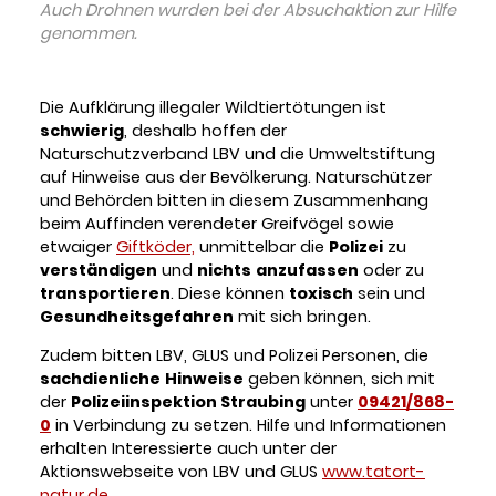
Auch Drohnen wurden bei der Absuchaktion zur Hilfe
genommen.
Die Aufklärung illegaler Wildtiertötungen ist
schwierig
, deshalb hoffen der
Naturschutzverband LBV und die Umweltstiftung
auf Hinweise aus der Bevölkerung. Naturschützer
und Behörden bitten in diesem Zusammenhang
beim Auffinden verendeter Greifvögel sowie
etwaiger
Giftköder,
unmittelbar die
Polizei
zu
verständigen
und
nichts
anzufassen
oder zu
transportieren
. Diese können
toxisch
sein und
Gesundheitsgefahren
mit sich bringen.
Zudem bitten LBV, GLUS und Polizei Personen, die
sachdienliche
Hinweise
geben können, sich mit
der
Polizeiinspektion Straubing
unter
09421/868-
0
in Verbindung zu setzen. Hilfe und Informationen
erhalten Interessierte auch unter der
Aktionswebseite von LBV und GLUS
www.tatort-
natur.de