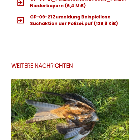
Niederbayern
(6,4 MiB)
GP-09-21 Zumeldung Beispiellose
Suchaktion der Polizei.pdf
(129,8 KiB)
WEITERE NACHRICHTEN