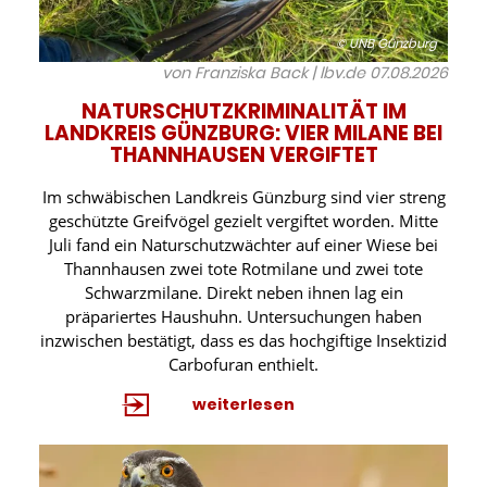
© UNB Günzburg
von Franziska Back | lbv.de
07.08.2026
NATURSCHUTZKRIMINALITÄT IM
LANDKREIS GÜNZBURG: VIER MILANE BEI
THANNHAUSEN VERGIFTET
Im schwäbischen Landkreis Günzburg sind vier streng
geschützte Greifvögel gezielt vergiftet worden. Mitte
Juli fand ein Naturschutzwächter auf einer Wiese bei
Thannhausen zwei tote Rotmilane und zwei tote
Schwarzmilane. Direkt neben ihnen lag ein
präpariertes Haushuhn. Untersuchungen haben
inzwischen bestätigt, dass es das hochgiftige Insektizid
Carbofuran enthielt.
weiterlesen