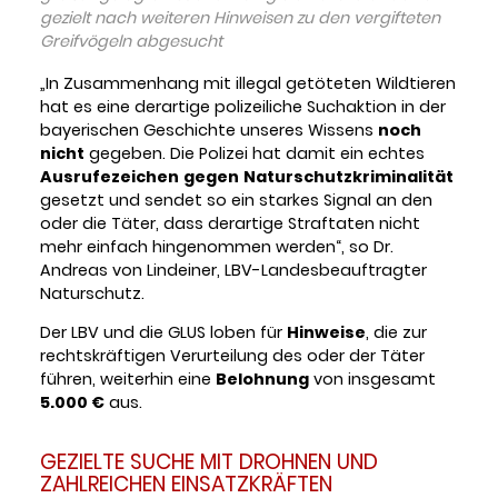
gezielt nach weiteren Hinweisen zu den vergifteten
Greifvögeln abgesucht
„In Zusammenhang mit illegal getöteten Wildtieren
hat es eine derartige polizeiliche Suchaktion in der
bayerischen Geschichte unseres Wissens
noch
nicht
gegeben. Die Polizei hat damit ein echtes
Ausrufezeichen
gegen
Naturschutzkriminalität
gesetzt und sendet so ein starkes Signal an den
oder die Täter, dass derartige Straftaten nicht
mehr einfach hingenommen werden“, so Dr.
Andreas von Lindeiner, LBV-Landesbeauftragter
Naturschutz.
Der LBV und die GLUS loben für
Hinweise
, die zur
rechtskräftigen Verurteilung des oder der Täter
führen, weiterhin eine
Belohnung
von insgesamt
5.000 €
aus.
GEZIELTE SUCHE MIT DROHNEN UND
ZAHLREICHEN EINSATZKRÄFTEN