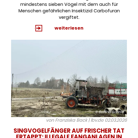
mindestens sieben Vögel mit dem auch für
Menschen gefährlichen Insektizid Carbofuran
vergiftet.
weiterlesen
© Bettina Schröfl
von Franziska Back | lbv.de
02.03.2026
SINGVOGELFÄNGER AUF FRISCHER TAT
ERTAPPT: ILLEGALE FANGANLAGEN IN