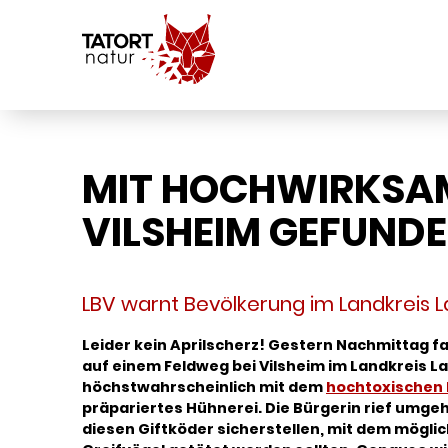
MIT HOCHWIRKSAME
VILSHEIM GEFUND
LBV warnt Bevölkerung im Landkreis 
Leider kein Aprilscherz! Gestern Nachmittag f
auf einem Feldweg bei Vilsheim im Landkreis L
höchstwahrscheinlich mit dem
hochtoxischen 
präpariertes Hühnerei. Die Bürgerin rief umgehe
diesen Giftköder sicherstellen, mit dem mögli