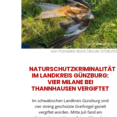
© UNB Günzburg
von Franziska Back | lbv.de
07.08.20
NATURSCHUTZKRIMINALITÄT
IM LANDKREIS GÜNZBURG:
VIER MILANE BEI
THANNHAUSEN VERGIFTET
Im schwäbischen Landkreis Günzburg sind
vier streng geschützte Greifvögel gezielt
vergiftet worden. Mitte Juli fand ein