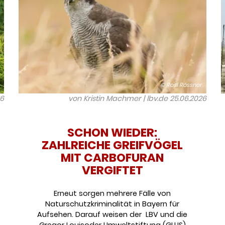
© Rosl Rössner
26
von Kristin Machmer | lbv.de
25.06.2026
SCHON WIEDER:
ZAHLREICHE GREIFVÖGEL
MIT CARBOFURAN
VERGIFTET
Erneut sorgen mehrere Fälle von
Naturschutzkriminalität in Bayern für
Aufsehen. Darauf weisen der LBV und die
Gregor Louisoder Umweltstiftung (GLUS)