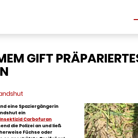
S
M GIFT PRÄPARIERTES
EN
Landshut
and eine Spaziergängerin
andshut ein
Insektizid Carbofuran
nd die Polizei an und ließ
cherweise Füchse oder