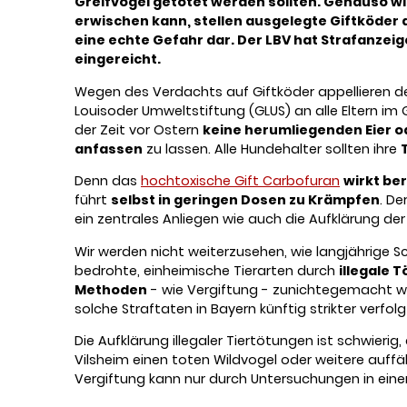
Greifvögel getötet werden sollten. Genauso wi
erwischen kann, stellen ausgelegte Giftköder 
eine echte Gefahr dar. Der LBV hat Strafanze
eingereicht.
Wegen des Verdachts auf Giftköder appellieren de
Louisoder Umweltstiftung (GLUS) an alle Eltern im 
der Zeit vor Ostern
keine herumliegenden Eier 
anfassen
zu lassen. Alle Hundehalter sollten ihre
Denn das
hochtoxische Gift Carbofuran
wirkt be
führt
selbst in geringen Dosen zu Krämpfen
. De
ein zentrales Anliegen wie auch die Aufklärung der 
Wir werden nicht weiterzusehen, wie langjährig
bedrohte, einheimische Tierarten durch
illegale 
Methoden
- wie Vergiftung - zunichtegemacht w
solche Straftaten in Bayern künftig strikter verfol
Die Aufklärung illegaler Tiertötungen ist schwier
Vilsheim einen toten Wildvogel oder weitere auffäl
Vergiftung kann nur durch Untersuchungen in einem