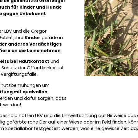
e es geschützte Greifvögel
auch für Kinder und Hunde
ige gegen Unbekannt
r LBV und die Gregor
Gebiet, ihre
Kinder
gerade in
oder anderes Verdächtiges
Tiere an die Leine nehmen
.
reits bei Hautkontakt
und
r Schutz der Öffentlichkeit ist
Vergiftungsfälle.
e Schutzbemühungen um
Tötung mit qualvollen
erden und dafür sorgen, dass
gt werden!
ig, deshalb hoffen LBV und die Umweltstiftung auf Hinweise au
lig gefärbte rohe Eier auf einer Wiese oder im Feld finden, kö
 Speziallabor festgestellt werden, was eine gewisse Zeit dau