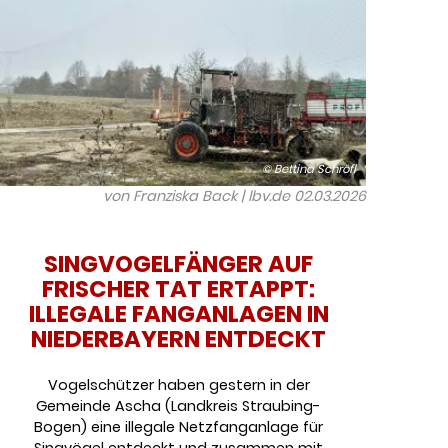
© Bettina Schröfl
von Franziska Back | lbv.de
02.03.2026
SINGVOGELFÄNGER AUF
FRISCHER TAT ERTAPPT:
ILLEGALE FANGANLAGEN IN
NIEDERBAYERN ENTDECKT
Vogelschützer haben gestern in der
Gemeinde Ascha (Landkreis Straubing-
Bogen) eine illegale Netzfanganlage für
Singvögel entdeckt und zusammen mit