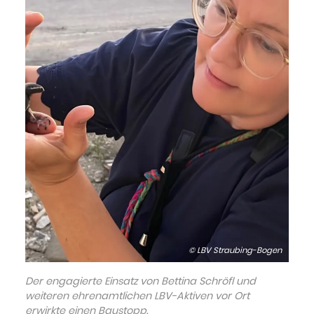
© LBV Straubing-Bogen
Der engagierte Einsatz von Bettina Schröfl und
weiteren ehrenamtlichen LBV-Aktiven vor Ort
erwirkte einen Baustopp.