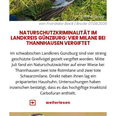
© UNB Günzburg
von Franziska Back | lbv.de
07.08.2026
NATURSCHUTZKRIMINALITÄT IM
LANDKREIS GÜNZBURG: VIER MILANE BEI
THANNHAUSEN VERGIFTET
Im schwäbischen Landkreis Günzburg sind vier streng
geschützte Greifvögel gezielt vergiftet worden. Mitte
Juli fand ein Naturschutzwächter auf einer Wiese bei
Thannhausen zwei tote Rotmilane und zwei tote
Schwarzmilane. Direkt neben ihnen lag ein
präpariertes Haushuhn. Untersuchungen haben
inzwischen bestätigt, dass es das hochgiftige Insektizid
Carbofuran enthielt.
weiterlesen