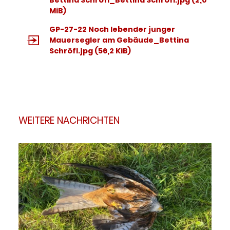
MiB)
GP-27-22 Noch lebender junger
Mauersegler am Gebäude_Bettina
Schröfl.jpg
(56,2 KiB)
WEITERE NACHRICHTEN