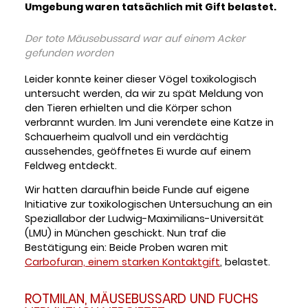
Umgebung waren tatsächlich mit Gift belastet.
© W. Hoerlbacher
Der tote Mäusebussard war auf einem Acker
gefunden worden
Leider konnte keiner dieser Vögel toxikologisch
untersucht werden, da wir zu spät Meldung von
den Tieren erhielten und die Körper schon
verbrannt wurden. Im Juni verendete eine Katze in
Schauerheim qualvoll und ein verdächtig
aussehendes, geöffnetes Ei wurde auf einem
Feldweg entdeckt.
Wir hatten daraufhin beide Funde auf eigene
Initiative zur toxikologischen Untersuchung an ein
Speziallabor der Ludwig-Maximilians-Universität
(LMU) in München geschickt. Nun traf die
Bestätigung ein: Beide Proben waren mit
Carbofuran, einem starken Kontaktgift
, belastet.
ROTMILAN, MÄUSEBUSSARD UND FUCHS