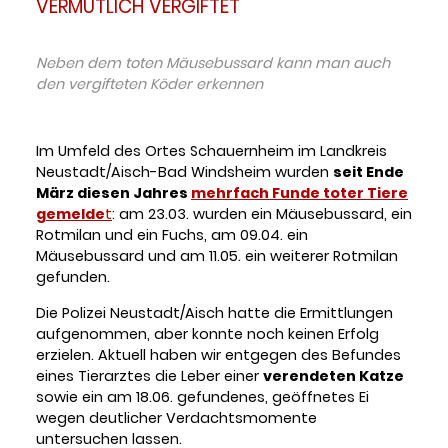
VERMUTLICH VERGIFTET
© W. Hoerlbacher
Neben dem toten Mäusebussard kann man auch
den vergifteten Köder erkennen
Im Umfeld des Ortes Schauernheim im Landkreis
Neustadt/Aisch-Bad Windsheim wurden
seit Ende
März diesen Jahres
mehrfach Funde toter Tiere
gemelde
t
: am 23.03. wurden ein Mäusebussard, ein
Rotmilan und ein Fuchs, am 09.04. ein
Mäusebussard und am 11.05. ein weiterer Rotmilan
gefunden.
Die Polizei Neustadt/Aisch hatte die Ermittlungen
aufgenommen, aber konnte noch keinen Erfolg
erzielen. Aktuell haben wir entgegen des Befundes
eines Tierarztes die Leber einer
verendeten Katze
sowie ein am 18.06. gefundenes, geöffnetes Ei
wegen deutlicher Verdachtsmomente
untersuchen lassen.