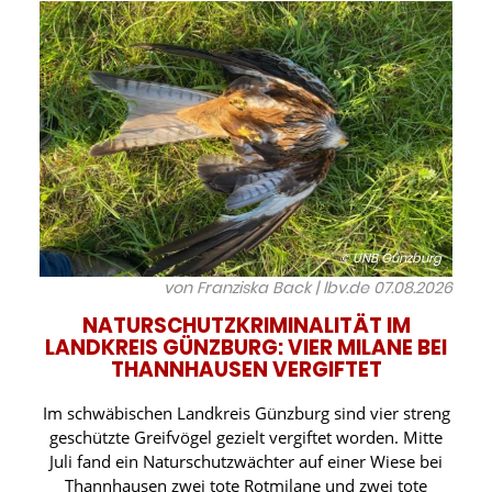
© UNB Günzburg
von Franziska Back | lbv.de
07.08.2026
NATURSCHUTZKRIMINALITÄT IM
LANDKREIS GÜNZBURG: VIER MILANE BEI
THANNHAUSEN VERGIFTET
Im schwäbischen Landkreis Günzburg sind vier streng
geschützte Greifvögel gezielt vergiftet worden. Mitte
Juli fand ein Naturschutzwächter auf einer Wiese bei
Thannhausen zwei tote Rotmilane und zwei tote