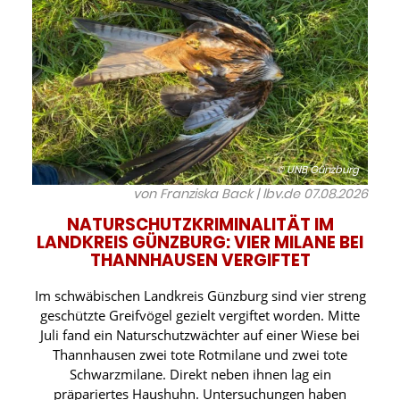
© UNB Günzburg
von Franziska Back | lbv.de
07.08.2026
NATURSCHUTZKRIMINALITÄT IM
LANDKREIS GÜNZBURG: VIER MILANE BEI
THANNHAUSEN VERGIFTET
Im schwäbischen Landkreis Günzburg sind vier streng
geschützte Greifvögel gezielt vergiftet worden. Mitte
Juli fand ein Naturschutzwächter auf einer Wiese bei
Thannhausen zwei tote Rotmilane und zwei tote
Schwarzmilane. Direkt neben ihnen lag ein
präpariertes Haushuhn. Untersuchungen haben