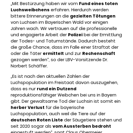
„Mit Bestürzung haben wir vom
Fund eines toten
Luchsweibchens
erfahren. Hierdurch werden
bittere Erinnerungen an die
gezielten Tötungen
von Luchsen im Bayerischen Wald vor einigen
Jahren wach. Wir vertrauen auf die professionelle
und engagierte Arbeit der
Polizei
bei der Ermittlung
der Todes- und Tatumstände. Dadurch besteht
die große Chance, dass im Falle einer Straftat der
oder die Täter
ermittelt
und zur
Rechenschaft
gezogen werden“, so der LBV-Vorsitzende Dr.
Norbert Schäffer.
„Es ist nach den aktuellen Zahlen der
Luchspopulation im Freistaat davon auszugehen,
dass es nur
rund ein Dutzend
reproduktionsfähiger Weibchen bei uns in Bayern
gibt. Der gewaltsame Tod der Luchsin ist somit ein
herber Verlust
für die bayerische
Luchspopulation, auch weil die Tiere auf der
deutschen Roten Liste
der Säugetiere stehen und
seit 2020 sogar als
vom Aussterben bedroht
eingestuft werden“, sagt Claus Obermeier,