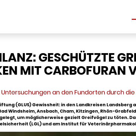
S
LANZ: GESCHÜTZTE GRE
KEN MIT CARBOFURAN V
 Untersuchungen an den Fundorten durch die
tung (GLUS) Gewissheit: in den Landkreisen Landsberg am
-Bad Windsheim, Ansbach, Cham, Kitzingen, Rhön-Grabfel
legt, um möglicherweise gezielt Greifvögel zu töten. Da
sicherheit (LGL) und am Institut für Veterinärpharmakol