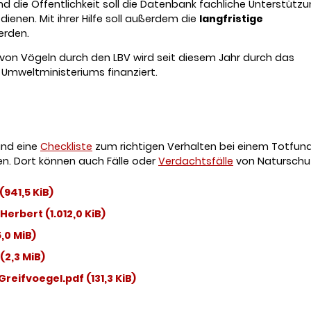
d die Öffentlichkeit soll die Datenbank fachliche Unterstütz
ienen. Mit ihrer Hilfe soll außerdem die
langfristige
erden.
 von Vögeln durch den LBV wird seit diesem Jahr durch das
Umweltministeriums finanziert.
und eine
Checkliste
zum richtigen Verhalten bei einem Totfund
n. Dort können auch Fälle oder
Verdachtsfälle
von Naturschut
(941,5 KiB)
 Herbert
(1.012,0 KiB)
5,0 MiB)
(2,3 MiB)
 Greifvoegel.pdf
(131,3 KiB)