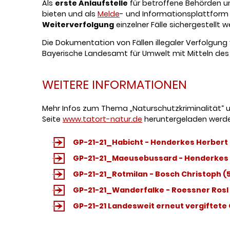
Als
erste Anlaufstelle
für betroffene Behörden un
bieten und als
Melde
- und Informationsplattform d
Weiterverfolgung
einzelner Fälle sichergestellt w
Die Dokumentation von Fällen illegaler Verfolgung
Bayerische Landesamt für Umwelt mit Mitteln des 
WEITERE INFORMATIONEN
Mehr Infos zum Thema „Naturschutzkriminalität“ 
Seite
www.tatort-natur.de
heruntergeladen werde
GP-21-21_Habicht - Henderkes Herbert
GP-21-21_Maeusebussard - Henderkes
GP-21-21_Rotmilan - Bosch Christoph
(
GP-21-21_Wanderfalke - Roessner Rosl
GP-21-21 Landesweit erneut vergiftete