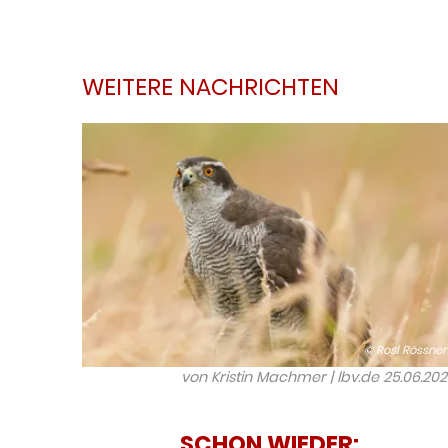
WEITERE NACHRICHTEN
© Rosl Rössner
von Kristin Machmer | lbv.de
25.06.20
SCHON WIEDER: