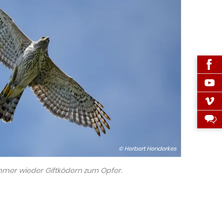
© Herbert Henderkes
immer wieder Giftködern zum Opfer.