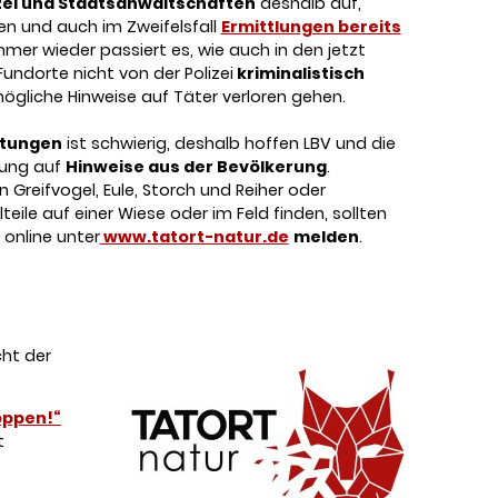
zei und Staatsanwaltschaften
deshalb auf,
en und auch im Zweifelsfall
Ermittlungen bereits
er wieder passiert es, wie auch in den jetzt
Fundorte nicht von der Polizei
kriminalistisch
gliche Hinweise auf Täter verloren gehen.
ötungen
ist schwierig, deshalb hoffen LBV und die
tung auf
Hinweise aus der Bevölkerung
.
 Greifvogel, Eule, Storch und Reiher oder
lteile auf einer Wiese oder im Feld finden, sollten
 online unter
www.tatort-natur.de
melden
.
cht der
oppen!“
t