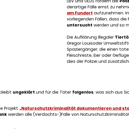
LBV und GLUS fordern die
Poli
derartige Fälle ernst zu nehm
am Fundort
aufzunehmen. Imm
vorliegenden Fällen, dass die 
untersucht
werden und so mö
Die Aufklärung illegaler
Tiert
Gregor Louisoder Umweltstif
Spaziergänger, die einen toten
Fleischreste, Eier oder Geflüge
dies der Polizei und zusätzlich
 bleibt
ungeklärt
und für die Täter
folgenlos
, was sich aus Si
e Projekt
„Naturschutzkriminalität dokumentieren und st
ank
werden alle (Verdachts-)Fälle von Naturschutzkriminalitä