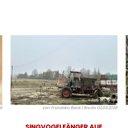
© Bettina Schröfl
26
von Franziska Back | lbv.de
02.03.2026
SINGVOGELFÄNGER AUF