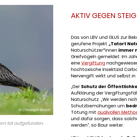
AKTIV GEGEN STEI
Das von LBV und GLUS zur B
gerufene Projekt
„Tatort Nat
Naturschützer*innen
immer m
Greifvögeln gemeldet. Im Jah
eine
Vergiftung
nachgewiesen,
hochtoxische Insektizid Carbo
Nervengift wirkt und selbst in
„Der
Schutz der Öffentlichke
Aufklärung der Vergiftungsfäll
Naturschutz. „Wir werden nich
Schutzbemühungen um
bedr
© Christoph Bosch
Tötung mit
qualvollen Metho
und dafür sorgen, dass solc
yern tot aufgefunden.
werden“, so Baur weiter.