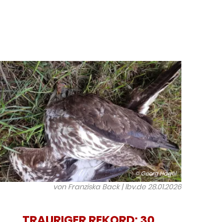
© Georg Hagel
von Franziska Back | lbv.de
28.01.2026
TRAURIGER REKORD: 30