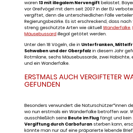
waren
13 mit illegalem Nervengift
belastet. Baye
vor Greifvögel mit dem seit 2007 in der EU verbot
vergiftet, denn die unterschiedlichen Fälle verteil
Regierungsbezirke. Es ist erschreckend, dass nach
streng geschützte Arten wie aktuell
Wanderfalke,
Mäusebussard
illegal getötet werden.
Unter den 18 Vögeln, die in
Unterfranken, Mittelf
Schwaben und der Oberpfalz
in diesem Jahr ge
Rotmilane, sechs Mäusebussarde, zwei Habichte, 
und ein Wanderfalke.
ERSTMALS AUCH VERGIFTETER W
GEFUNDEN
Besonders verwundert die Naturschützer*innen der
wo nun erstmals ein Wanderfalke betroffen war. Wi
ausschließlich seine
Beute im Flug
fängt und kein A
Vergiftung durch Carbofuran
sterben kann, ersch
könnte man nur auf eine präparierte lebende Brief