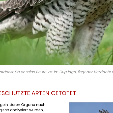
deckt. Da er seine Beute v.a. im Flug jagd, liegt der Verdacht 
ESCHÜTZTE ARTEN GETÖTET
ögeln, deren Organe nach
isch analysiert wurden,