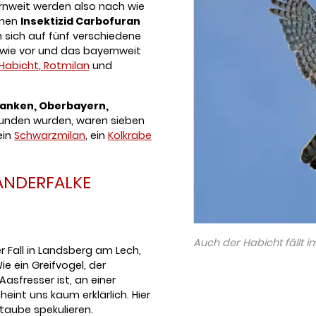
rnweit werden also nach wie
enen
Insektizid Carbofuran
en sich auf fünf verschiedene
 wie vor und das bayernweit
Habicht
,
Rotmilan
und
ranken, Oberbayern,
funden wurden, waren sieben
ein
Schwarzmilan
, ein
Kolkrabe
ANDERFALKE
Auch der Habicht fällt 
 Fall in Landsberg am Lech,
e ein Greifvogel, der
asfresser ist, an einer
eint uns kaum erklärlich. Hier
taube spekulieren.