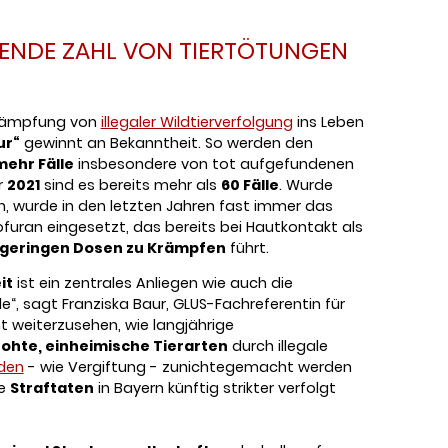
GENDE ZAHL VON TIERTÖTUNGEN
ekämpfung von
illegaler Wildtierverfolgung
ins Leben
ur“
gewinnt an Bekanntheit. So werden den
ehr Fälle
insbesondere von tot aufgefundenen
r
2021
sind es bereits mehr als
60 Fälle
. Wurde
 wurde in den letzten Jahren fast immer das
furan eingesetzt, das bereits bei Hautkontakt als
geringen Dosen zu Krämpfen
führt.
it
ist ein zentrales Anliegen wie auch die
e“, sagt Franziska Baur, GLUS-Fachreferentin für
t weiterzusehen, wie langjährige
ohte, einheimische Tierarten
durch illegale
den
- wie Vergiftung - zunichtegemacht werden
he
Straftaten
in Bayern künftig strikter verfolgt