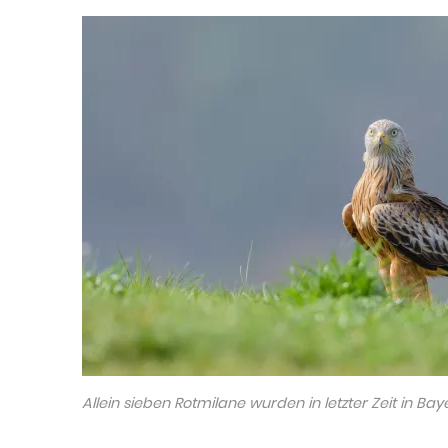
Allein sieben Rotmilane wurden in letzter Zeit in Ba