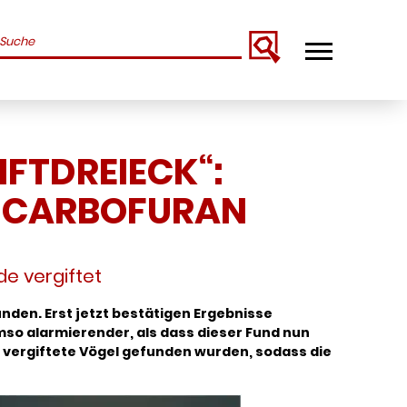
uchbegriffe
IFTDREIECK“:
S CARBOFURAN
de vergiftet
den. Erst jetzt bestätigen Ergebnisse
mso alarmierender, als dass dieser Fund nun
he vergiftete Vögel gefunden wurden, sodass die