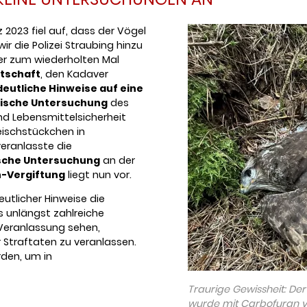
 2023 fiel auf, dass der Vögel
r die Polizei Straubing hinzu
der zum wiederholten Mal
tschaft
, den Kadaver
deutliche Hinweise auf eine
ische Untersuchung
des
d Lebensmittelsicherheit
leischstückchen in
eranlasste die
ische Untersuchung
an der
-Vergiftung
liegt nun vor.
eutlicher Hinweise die
s unlängst zahlreiche
 Veranlassung sehen,
 Straftaten zu veranlassen.
den, um in
Traurige Gewissheit: De
wurde mit Carbofuran ve