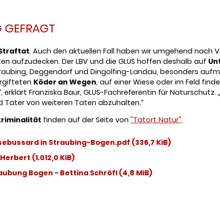
G GEFRAGT
Straftat
. Auch den aktuellen Fall haben wir umgehend nach 
ten aufzudecken. Der LBV und die GLUS hoffen deshalb auf
Un
traubing, Deggendorf und Dingolfing-Landau, besonders aufm
rgifteten
Köder an Wegen
, auf einer Wiese oder im Feld fin
 erklärt Franziska Baur, GLUS-Fachreferentin für Naturschutz. „E
d Täter von weiteren Taten abzuhalten.“
riminalität
finden auf der Seite von
"Tatort Natur"
.
usebussard in Straubing-Bogen.pdf
(336,7 KiB)
 Herbert
(1.012,0 KiB)
aubung Bogen - Bettina Schröfl
(4,8 MiB)