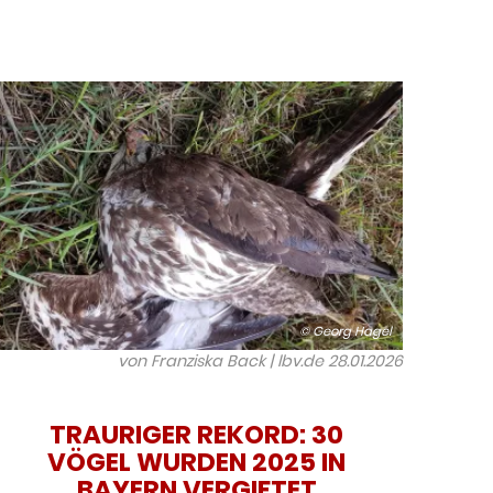
© Georg Hagel
von Franziska Back | lbv.de
28.01.2026
TRAURIGER REKORD: 30
VÖGEL WURDEN 2025 IN
BAYERN VERGIFTET