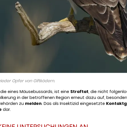
eder Opfer von Giftködern.
 die eines Mäusebussards, ist eine
Straftat
, die nicht folgen
völkerung in der betroffenen Region erneut dazu auf, besond
Behörden zu
melden
. Das als Insektizid eingesetzte
Kontaktg
e
dar.
KEINE UNTERSUCHUNGEN AN