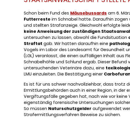
Schon beim Fund des
Mäusebussards
am 6. März
Futterreste
im Schnabel hatte. Daraufhin zogen wi
und stellten Strafanzeige. Gleichwohl erfolgte lei
keine Anweisung der zuständigen Staatsanwal
untersuchen zu lassen, obwohl die Fundsituation
Straftat
gab. Wir hatten daraufhin eine
patholog
Vogels im Labor des Landesamt für Gesundheit un
(LGL) veranlasst, die einen auffälligen Inhalt aus F
Schnabelhöhle und Schlund ergab. Dieser Befund v
untersuchenden Veterinäre dazu, eine
toxikolog
LMU einzuleiten. Die Bestätigung einer
Carbofuran
Es ist für uns schwer nachvollziehbar, dass trotz d
Ermittlungsbehörden auch in einer Region, in der e
Vergiftungsfälle gegeben hat, nach wie vor keine
eigenständig forensische Untersuchungen solcher
So müssen
Naturschutzgelder
aufgewendet wer
Strafermittlungsverfahren Beweise zu sichern.