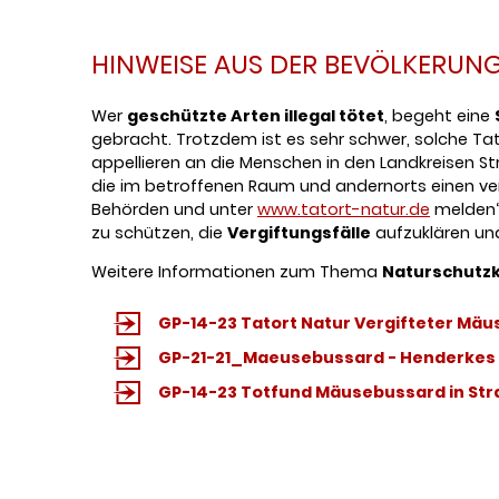
HINWEISE AUS DER BEVÖLKERUN
Wer
geschützte Arten illegal tötet
, begeht eine
gebracht. Trotzdem ist es sehr schwer, solche Ta
appellieren an die Menschen in den Landkreisen S
die im betroffenen Raum und andernorts einen ve
Behörden und unter
www.tatort-natur.de
melden“,
zu schützen, die
Vergiftungsfälle
aufzuklären un
Weitere Informationen zum Thema
Naturschutzk
GP-14-23 Tatort Natur Vergifteter Mä
GP-21-21_Maeusebussard - Henderkes
GP-14-23 Totfund Mäusebussard in Str