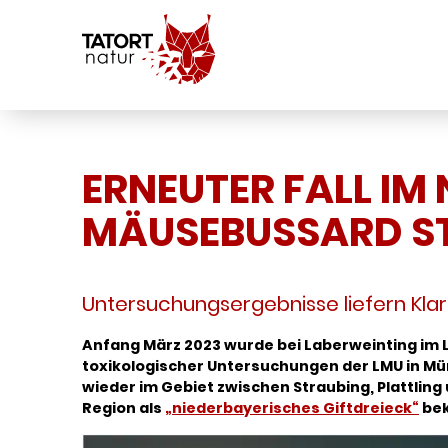
ERNEUTER FALL IM
MÄUSEBUSSARD ST
Untersuchungsergebnisse liefern Klar
Anfang März 2023 wurde bei Laberweinting im 
toxikologischer Untersuchungen der LMU in Mün
wieder im Gebiet zwischen Straubing, Plattling
Region als
„niederbayerisches Giftdreieck“
bek