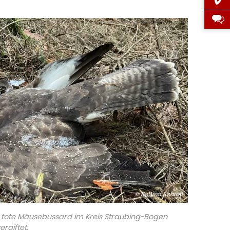
© Bettina Schröfl
r tote Mäusebussard im Kreis Straubing-Bogen
rgiftet.