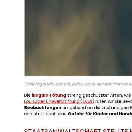
Greifvögel wie der Mäusebussard werden immer wi
Die
illegale Tötung
streng geschützter Arten, wie
Louisoder Umweltstiftung (GLUS)
rufen wir die Be
Beobachtungen
umgehend an die zuständigen 
und stellt auch eine
Gefahr für Kinder und Hund
STAATSANWALTSCHAFT STELLTE 