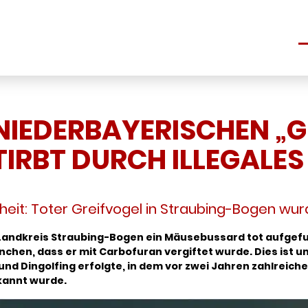
S
 NIEDERBAYERISCHEN „G
IRBT DURCH ILLEGALE
heit: Toter Greifvogel in Straubing-Bogen wur
Landkreis Straubing-Bogen ein Mäusebussard tot aufgefun
chen, dass er mit Carbofuran vergiftet wurde. Dies ist u
 und Dingolfing erfolgte, in dem vor zwei Jahren zahlreic
annt wurde.